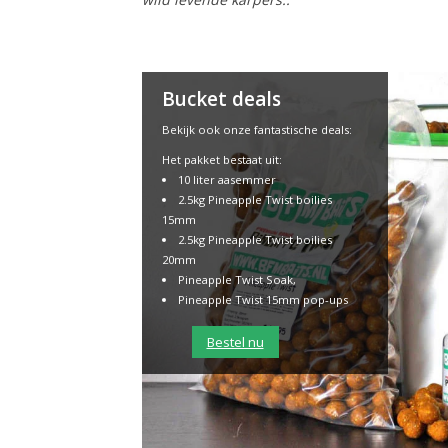
Bucket deals
Bekijk ook onze fantastische deals:
Het pakket bestaat uit:
10 liter aasemmer
2.5kg Pineapple Twist boilies
15mm
2.5kg Pineapple Twist boilies
20mm
Pineapple Twist Soak,
Pineapple Twist 15mm pop-ups
Bestel nu