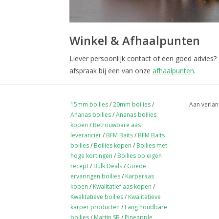
Winkel & Afhaalpunten
Liever persoonlijk contact of een goed advies?
afspraak bij een van onze
afhaalpunten
.
15mm boilies
/
20mm boilies
/
Aan verlan
Ananas boilies
/
Ananas boilies
kopen
/
Betrouwbare aas
leverancier
/
BFM Baits
/
BFM Baits
boilies
/
Boilies kopen
/
Boilies met
hoge kortingen
/
Boilies op eigen
recept
/
Bulk Deals
/
Goede
ervaringen boilies
/
Karperaas
kopen
/
Kwalitatief aas kopen
/
Kwalitatieve boilies
/
Kwalitatieve
karper producten
/
Lang houdbare
boilies
/
Martin SB
/
Pineapple