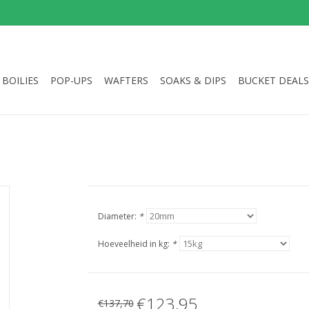
BOILIES
POP-UPS
WAFTERS
SOAKS & DIPS
BUCKET DEALS
Diameter:
*
Hoeveelheid in kg:
*
€123,95
€137,70