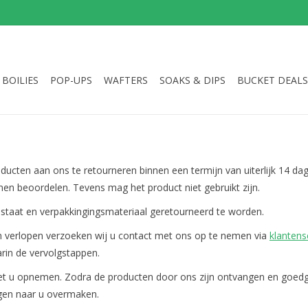
BOILIES
POP-UPS
WAFTERS
SOAKS & DIPS
BUCKET DEALS
ucten aan ons te retourneren binnen een termijn van uiterlijk 14 da
unnen beoordelen. Tevens mag het product niet gebruikt zijn.
e staat en verpakkingingsmateriaal geretourneerd te worden.
 verlopen verzoeken wij u contact met ons op te nemen via
klantens
rin de vervolgstappen.
met u opnemen. Zodra de producten door ons zijn ontvangen en goedge
gen naar u overmaken.