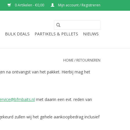
0 Artikelen - €0,00
Mijn account / Registreren
BULK DEALS
PARTIKELS & PELLETS
NIEUWS
HOME
/
RETOURNEREN
gen na ontvangst van het pakket. Hierbij mag het
ervice@bfmbaits.nl
met daarin een evt. reden van
keurd zullen wij het gehele aankoopbedrag inclusief