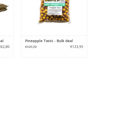
al
Pineapple Twist - Bulk deal
€62,80
€123,95
€137,70