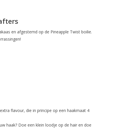
afters
akaas en afgestemd op de Pineapple Twist boilie.
errassingen!
xtra flavour, die in principe op een haakmaat 4
 uw haak? Doe een klein loodje op de hair en doe