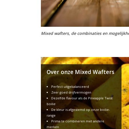
Mixed wafters, de combinaties en mogelijkhe
Over onze Mixed Wafters
Perfect uitgebalanceerd
Zeer goed drijfvermogen
Dezelfde flavour als de Pineapple Twist
boilie
De kleur is afgestemd op onze boilie-
range
Prima te combineren met andere
merken