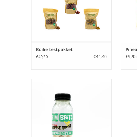
TO
Boilie testpakket
Pinea
€44,40
€9,95
€49,30
Deze witte Pineapple Twist popups
De P
hebben een extreem goed drijfvermogen.
TOEVOEGEN AAN WINKELWAGEN
TO