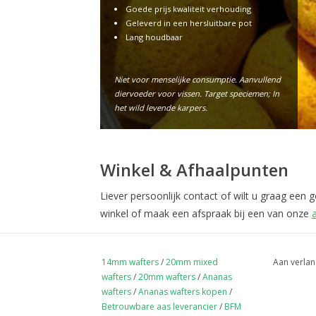
Goede prijs kwaliteit verhouding
Geleverd in een hersluitbare pot
Lang houdbaar
Niet voor menselijke consumptie. Aanvullend
diervoeder voor vissen. Target speciemen; In
het wild levende karpers.
Winkel & Afhaalpunten
Liever persoonlijk contact of wilt u graag een
winkel of maak een afspraak bij een van onze
14mm wafters
/
20mm mixed
Aan verlan
wafters
/
20mm wafters
/
Ananas
wafters
/
Ananas wafters kopen
/
Betrouwbare aas leverancier
/
BFM