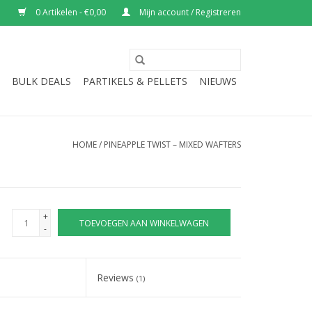
0 Artikelen - €0,00
Mijn account / Registreren
BULK DEALS
PARTIKELS & PELLETS
NIEUWS
HOME
/
PINEAPPLE TWIST – MIXED WAFTERS
+
TOEVOEGEN AAN WINKELWAGEN
-
Reviews
(1)