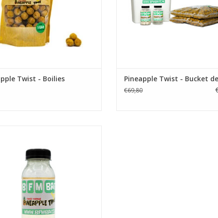
EVOEGEN AAN WINKELWAGEN
pple Twist - Boilies
Pineapple Twist - Bucket de
€69,80
ineapple Twist soak/dip, inhoud
200ml.
EVOEGEN AAN WINKELWAGEN