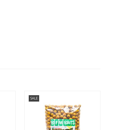
SALE
u gelijk
U kunt de Pineapple boilies kopen in grote
sessie.
aantallen en met hoge kortingen door
gebruik te maken van onze bulk deals!
GEN
Verkrijgbaar in 20mm, 15mm of in een mix.
TOEVOEGEN AAN WINKELWAGEN