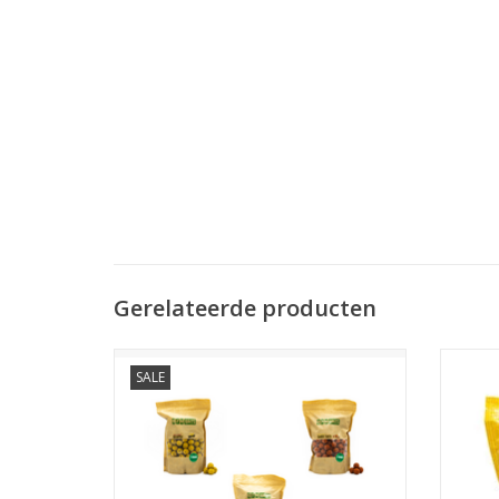
Gerelateerde producten
SALE
Het BFM Baits Boilie testpakket bestaande
BFM Bai
uit 5 soorten / smaken (5kg) van de
een mi
bewezen BFM Baits range. Best For More!
als sm
uitwa
TOEVOEGEN AAN WINKELWAGEN
boilies