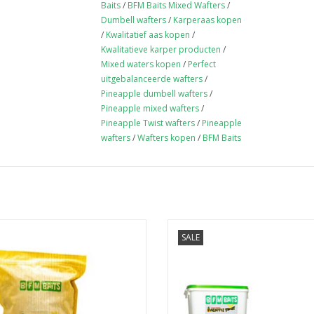
Baits
/
BFM Baits Mixed Wafters
/
Dumbell wafters
/
Karperaas kopen
/
Kwalitatief aas kopen
/
Kwalitatieve karper producten
/
Mixed waters kopen
/
Perfect
uitgebalanceerde wafters
/
Pineapple dumbell wafters
/
Pineapple mixed wafters
/
Pineapple Twist wafters
/
Pineapple
wafters
/
Wafters kopen
/
BFM Baits
SALE
ts Pineapple Twist boilies bevatten
Met deze handige bucketdeal bent 
erzoete pineapple flavour, komijn
startklaar voor een onvergetelijke 
aakversterker en fenegriek voor de
TOEVOEGEN AAN WINKELWA
seming onderwater en maken deze
 tot een echte pb killers tijdens het
karpervissen.