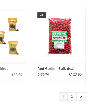
SALE
oilie testpakket
De welbekende Red Garlic boilie,
 soorten / smaken
een topper op het kanaal en
ewezen BFM Baits
openbare water.
t For More!
TOEVOEGEN AAN WINKELWAGEN
N WINKELWAGEN
akket
Red Garlic - Bulk deal
€44,40
€123,95
€137,70
1
2