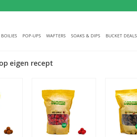
BOILIES
POP-UPS
WAFTERS
SOAKS & DIPS
BUCKET DEALS
op eigen recept
weet Tutti
BFM Baits Red Garlic boilies zijn
De BFM Baits H
e geschikt
echte toppers op het kanaal en
boilies zijn pit
ssen op
op openbare wateren. Door de
gehele jaar i
n vijvers.
flinke dosering knoflookpoeder
verteerbaar en
en knoflookconcentraat
tijdens het 
NKELWAGEN
behouden ze hun sterke smaak
TOEVOEGEN AA
en geur en hebben
bodemgeuren nauwelijks invloed
tijdens het karpervissen.