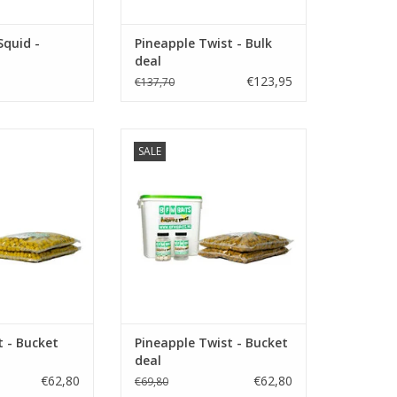
Squid -
Pineapple Twist - Bulk
deal
€123,95
€137,70
SALE
eal bent u gelijk
Met deze handige bucketdeal
die onvergetelijke
bent u gelijk startklaar voor een
copex Twist kent
onvergetelijke sessie.
elijke.
TOEVOEGEN AAN WINKELWAGEN
N WINKELWAGEN
 - Bucket
Pineapple Twist - Bucket
deal
€62,80
€62,80
€69,80