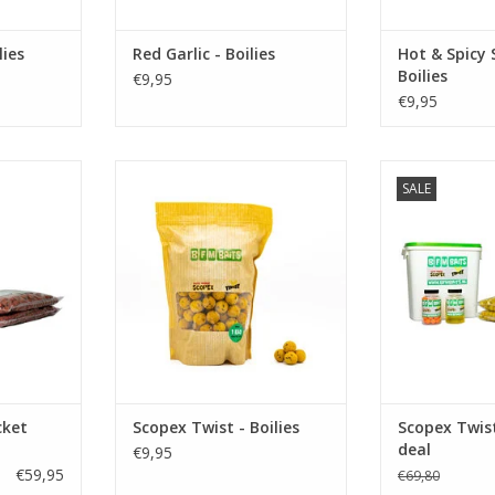
TOEVOEGEN AAN WINKELWAGEN
lies
Red Garlic - Boilies
Hot & Spicy 
Boilies
€9,95
€9,95
SALE
Deal, een
BFM Baits Scopex Twist boilies
Met deze bucketd
eld pakket
hebben een zoete en zachte
startklaar voor 
 waterkant.
smaak met een mooie structuur
sessie, Onze S
en zijn van uitmuntende kwaliteit.
geen g
NKELWAGEN
Ideaal inzetbaar tijdens het
TOEVOEGEN AA
karpervissen.
TOEVOEGEN AAN WINKELWAGEN
cket
Scopex Twist - Boilies
Scopex Twist
deal
€9,95
€59,95
€69,80