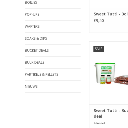
BOILIES
Sweet Tutti - Boi
POP-UPS
€9,50
WAFTERS
SOAKS & DIPS
SALE
BUCKET DEALS
Sweet tutti Bucket 
compleet samengest
visklaar voor aan de
BULK DEALS
TOEVOEGEN AAN WI
PARTIKELS & PELLETS
NIEUWS
Sweet Tutti - Bu
deal
€67,80