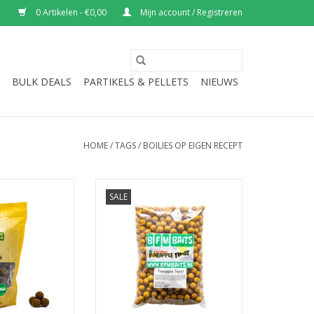
0 Artikelen - €0,00
Mijn account / Registreren
BULK DEALS
PARTIKELS & PELLETS
NIEUWS
HOME
/
TAGS
/
BOILIES OP EIGEN RECEPT
SALE
ot & Spicy Squid
U kunt de Pineapple boilies
tig van smaak, het
kopen in grote aantallen en met
nzetbaar, licht
hoge kortingen door gebruik te
 zeer attractief
maken van onze bulk deals!
karpervissen.
Verkrijgbaar in 20mm, 15mm of
in een mix.
N WINKELWAGEN
TOEVOEGEN AAN WINKELWAGEN