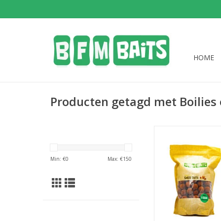
HOME
Producten getagd met Boilies 
De zoete BFM Baits S
boilies zijn uitermat
Min: €
0
Max: €
150
voor het karpervi
afgesloten wateren e
TOEVOEGEN AAN WI