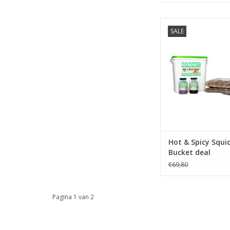
SALE
Hot en Spicy Squid b
Boilies, popups, en 
handige emm
TOEVOEGEN AAN WI
Hot & Spicy Squid
Bucket deal
€69,80
Pagina 1 van 2