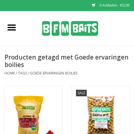
0 Artikelen - €0,00
Home
Boilies
Producten getagd met Goede ervaringen
Pop-Ups
boilies
HOME
/
TAGS
/
GOEDE ERVARINGEN BOILIES
Wafters
SALE
Soaks & Dips
Bucket Deals
Bulk Deals