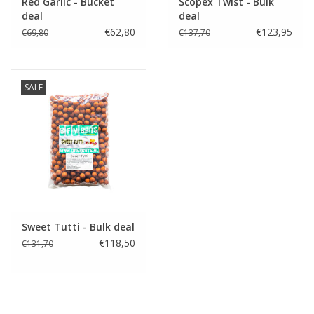
Red Garlic - Bucket
Scopex Twist - Bulk
deal
deal
€62,80
€123,95
€69,80
€137,70
SALE
Sweet Tutti - Bulk deal
€118,50
€131,70