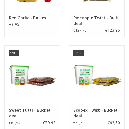
Partikels & Pellets
Red Garlic - Boilies
Pineapple Twist - Bulk
deal
€9,95
Nieuws
€123,95
€137,70
SALE
SALE
Sweet Tutti - Bucket
Scopex Twist - Bucket
deal
deal
€59,95
€62,80
€67,80
€69,80