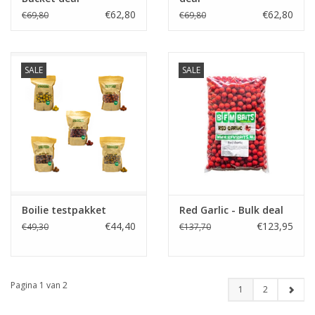
€62,80
€62,80
€69,80
€69,80
SALE
SALE
Boilie testpakket
Red Garlic - Bulk deal
€44,40
€123,95
€49,30
€137,70
Pagina 1 van 2
1
2