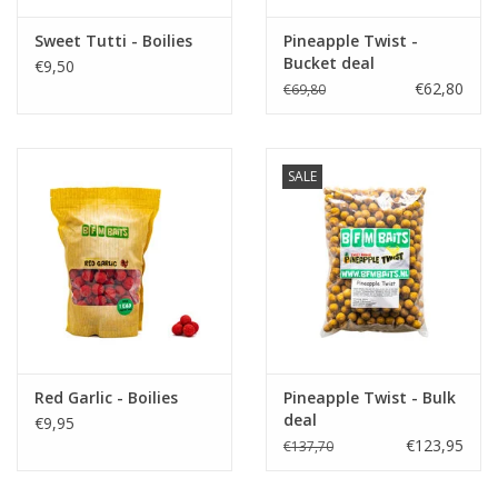
Sweet Tutti - Boilies
Pineapple Twist -
Partikels & Pellets
Bucket deal
€9,50
€62,80
€69,80
Nieuws
SALE
Red Garlic - Boilies
Pineapple Twist - Bulk
deal
€9,95
€123,95
€137,70