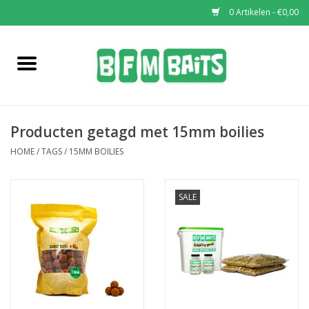
0 Artikelen - €0,00
Home
Boilies
Producten getagd met 15mm boilies
Pop-Ups
HOME
/
TAGS
/
15MM BOILIES
Wafters
SALE
Soaks & Dips
Bucket Deals
Bulk Deals