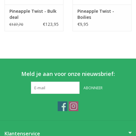
Pineapple Twist - Bulk
Pineapple Twist -
Partikels & Pellets
deal
Boilies
€123,95
€9,95
€137,70
Nieuws
Meld je aan voor onze nieuwsbrief:
ABONNEER
Klantenservice