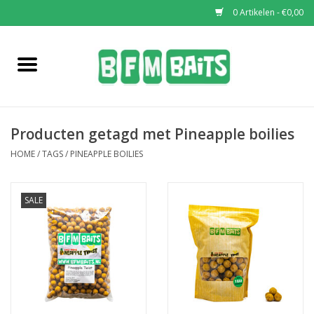
0 Artikelen - €0,00
Home
Boilies
Producten getagd met Pineapple boilies
Pop-Ups
HOME
/
TAGS
/
PINEAPPLE BOILIES
Wafters
SALE
Soaks & Dips
Bucket Deals
Bulk Deals