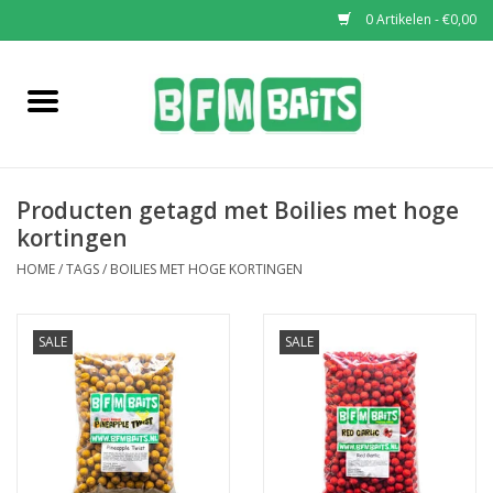
0 Artikelen - €0,00
Home
Boilies
Producten getagd met Boilies met hoge
Pop-Ups
kortingen
HOME
/
TAGS
/
BOILIES MET HOGE KORTINGEN
Wafters
SALE
SALE
Soaks & Dips
Bucket Deals
Bulk Deals