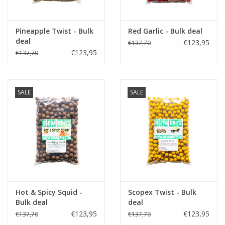
Partikels & Pellets
Pineapple Twist - Bulk
Red Garlic - Bulk deal
deal
€123,95
€137,70
Nieuws
€123,95
€137,70
SALE
SALE
Hot & Spicy Squid -
Scopex Twist - Bulk
Bulk deal
deal
€123,95
€123,95
€137,70
€137,70