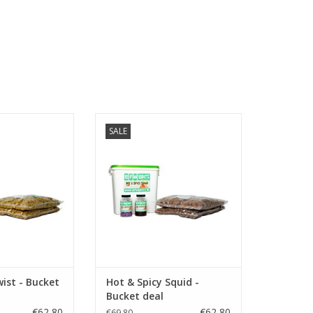
SALE
ige bucketdeal
Hot en Spicy Squid bucket deal.
artklaar voor een
Boilies, popups, en soak in 1
ijke sessie.
handige emmer.
N WINKELWAGEN
TOEVOEGEN AAN WINKELWAGEN
ist - Bucket
Hot & Spicy Squid -
Bucket deal
€62,80
€62,80
€69,80