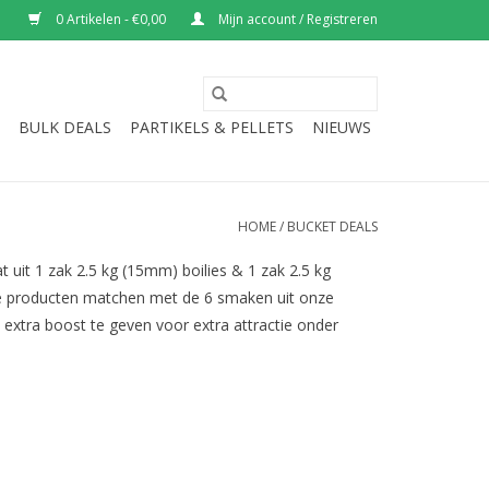
0 Artikelen - €0,00
Mijn account / Registreren
BULK DEALS
PARTIKELS & PELLETS
NIEUWS
HOME
/
BUCKET DEALS
uit 1 zak 2.5 kg (15mm) boilies & 1 zak 2.5 kg
de producten matchen met de 6 smaken uit onze
 extra boost te geven voor extra attractie onder