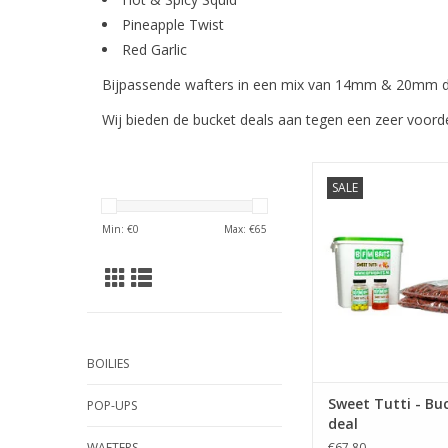
Pineapple Twist
Red Garlic
Bijpassende wafters in een mix van 14mm & 20mm dum
Wij bieden de bucket deals aan tegen een zeer voordel
SALE
Sweet tutti Bucket 
compleet samengest
Min: €
0
Max: €
65
visklaar voor aan de
TOEVOEGEN AAN WI
BOILIES
Sweet Tutti - Bu
POP-UPS
deal
WAFTERS
€67,80