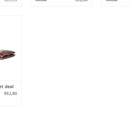
ee te nemen
ilies, pop-
handige
NKELWAGEN
et deal
€62,80