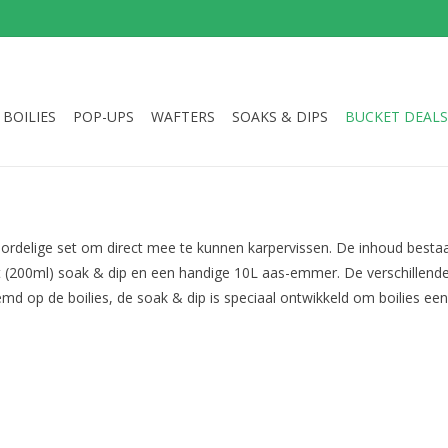
BOILIES
POP-UPS
WAFTERS
SOAKS & DIPS
BUCKET DEALS
delige set om direct mee te kunnen karpervissen. De inhoud bestaat 
 (200ml) soak & dip en een handige 10L aas-emmer. De verschillen
d op de boilies, de soak & dip is speciaal ontwikkeld om boilies een