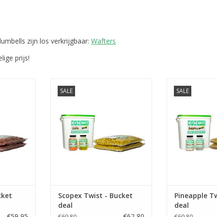
bells zijn los verkrijgbaar:
Wafters
ige prijs!
SALE
SALE
Deal, een
Met deze bucketdeal bent u gelijk
Met deze hand
eld pakket
startklaar voor die onvergetelijke
bent u gelijk st
 waterkant.
sessie, Onze Scopex Twist kent
onvergetel
geen gelijke.
NKELWAGEN
TOEVOEGEN AA
TOEVOEGEN AAN WINKELWAGEN
cket
Scopex Twist - Bucket
Pineapple Tw
deal
deal
€59,95
€62,80
€69,80
€69,80