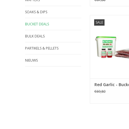
SOAKS & DIPS
SALE
BUCKET DEALS
De ideale pack om m
naar de waterkant, bo
ups, soak en een 
BULK DEALS
emmer.
PARTIKELS & PELLETS
TOEVOEGEN AAN WI
NIEUWS
Red Garlic - Buck
€69,80