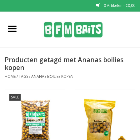
0 Artikelen - €0,00
Home
Boilies
Producten getagd met Ananas boilies
Pop-Ups
kopen
HOME
/
TAGS
/
ANANAS BOILIES KOPEN
Wafters
SALE
Soaks & Dips
Bucket Deals
Bulk Deals