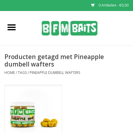
0 Artikelen - €0,00
Home
Boilies
Producten getagd met Pineapple
Pop-Ups
dumbell wafters
HOME
/
TAGS
/
PINEAPPLE DUMBELL WAFTERS
Wafters
Soaks & Dips
Bucket Deals
Bulk Deals