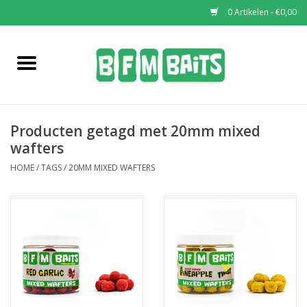
0 Artikelen - €0,00
Home
Boilies
Producten getagd met 20mm mixed
Pop-Ups
wafters
HOME
/
TAGS
/
20MM MIXED WAFTERS
Wafters
Soaks & Dips
Bucket Deals
Bulk Deals