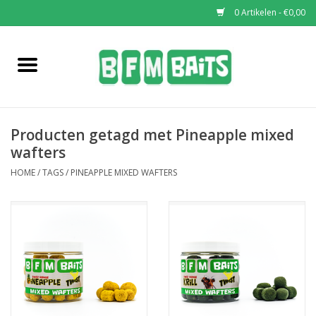
0 Artikelen - €0,00
Home
Boilies
Producten getagd met Pineapple mixed
Pop-Ups
wafters
HOME
/
TAGS
/
PINEAPPLE MIXED WAFTERS
Wafters
Soaks & Dips
Bucket Deals
Bulk Deals