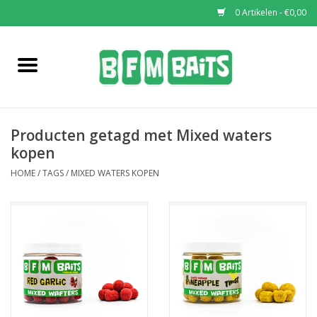
0 Artikelen - €0,00
Home
Boilies
Producten getagd met Mixed waters
Pop-Ups
kopen
HOME
/
TAGS
/
MIXED WATERS KOPEN
Wafters
Soaks & Dips
Bucket Deals
Bulk Deals