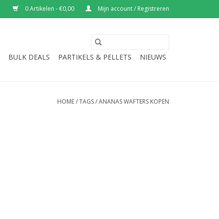
0 Artikelen - €0,00
Mijn account / Registreren
BULK DEALS
PARTIKELS & PELLETS
NIEUWS
HOME
/
TAGS
/
ANANAS WAFTERS KOPEN