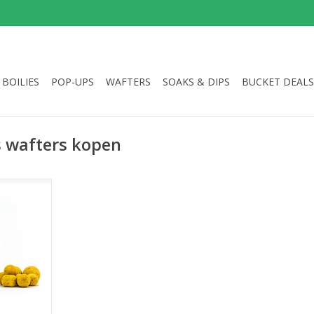
BOILIES
POP-UPS
WAFTERS
SOAKS & DIPS
BUCKET DEALS
 wafters kopen
d wafters,
14mm in 1
NKELWAGEN