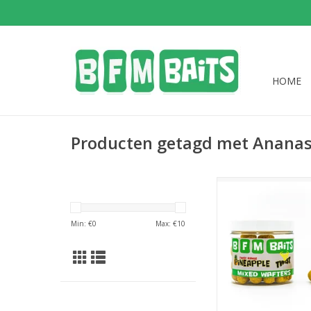
HOME
Producten getagd met Ananas
Pineapple Twist mixe
dumells, 20mm en 
Min: €
0
Max: €
10
pot.
TOEVOEGEN AAN WI