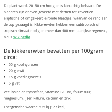
De plant wordt 20–50 cm hoog en is klierachtig behaard. De
bladeren zijn oneven geveerd met dertien tot zeventien
elliptische of omgekeerd-eironde blaadjes, waarvan de rand aan
de top gezaagd is. Kikkererwten hebben een subtropisch of
tropisch klimaat nodig en meer dan 400 mm jaarlijkse regenval.,
aldus
Wikipedia
.
De kikkererwten bevatten per 100gram
circa:
55 g koolhydraten
20 g eiwit
15 g voedingsvezels
5 g vet
Veel lysine en tryptofaan, vitamine B1, B6, foliumzuur,
magnesium, ijzer, kalium, calcium en zink.
Energetische waarde: 535 kJ (127 kcal)