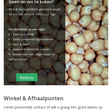
Geen zin om te koken?
Kant & Klare partikels, geleverd vanuit
de vriezer: inhoud: 1000cc (ca 1kg)
De voordelen op een rijtje:
Zeer voordelig!
Geen conserveringsmiddelen
Kant & Klaar
Geleverd vanuit de vriezer
Ideaal voor een dagje vissen of
om te voeren.
Bekijk nu
Winkel & Afhaalpunten
Liever persoonlijk contact of wilt u graag een goed advies op