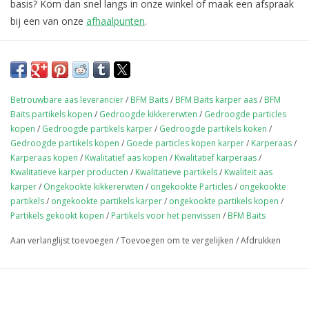
basis? Kom dan snel langs in onze winkel of maak een afspraak
bij een van onze
afhaalpunten
.
Betrouwbare aas leverancier
/
BFM Baits
/
BFM Baits karper aas
/
BFM
Baits partikels kopen
/
Gedroogde kikkererwten
/
Gedroogde particles
kopen
/
Gedroogde partikels karper
/
Gedroogde partikels koken
/
Gedroogde partikels kopen
/
Goede particles kopen karper
/
Karperaas
/
Karperaas kopen
/
Kwalitatief aas kopen
/
Kwalitatief karperaas
/
Kwalitatieve karper producten
/
Kwalitatieve partikels
/
Kwaliteit aas
karper
/
Ongekookte kikkererwten
/
ongekookte Particles
/
ongekookte
partikels
/
ongekookte partikels karper
/
ongekookte partikels kopen
/
Partikels gekookt kopen
/
Partikels voor het penvissen
/
BFM Baits
Aan verlanglijst toevoegen
/
Toevoegen om te vergelijken
/
Afdrukken