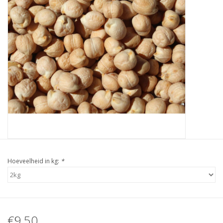
Partikels & Pellets
Nieuws
Hoeveelheid in kg:
*
€9,50