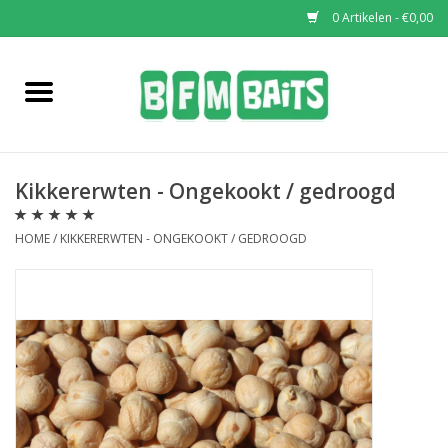
0 Artikelen - €0,00
Home
Boilies
Kikkererwten - Ongekookt / gedroogd
Pop-Ups
HOME
/
KIKKERERWTEN - ONGEKOOKT / GEDROOGD
Wafters
Soaks & Dips
Bucket Deals
Bulk Deals