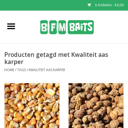
0 Artikelen - €0,00
Home
Boilies
Producten getagd met Kwaliteit aas
Pop-Ups
karper
HOME
/
TAGS
/
KWALITEIT AAS KARPER
Wafters
Soaks & Dips
Bucket Deals
Bulk Deals