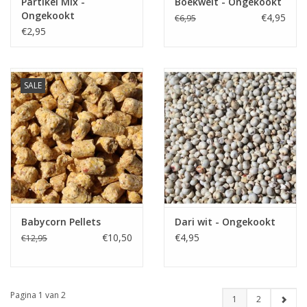
Partikel Mix -
Boekweit - Ongekookt
Ongekookt
€4,95
€6,95
€2,95
SALE
Babycorn Pellets
Dari wit - Ongekookt
€10,50
€4,95
€12,95
Pagina 1 van 2
1
2