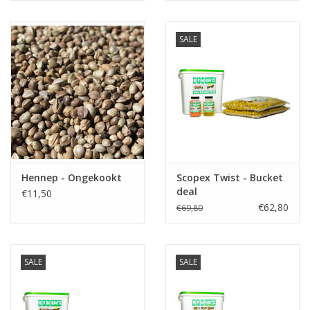
SALE
Hennep - Ongekookt
Scopex Twist - Bucket
deal
€11,50
€62,80
€69,80
SALE
SALE