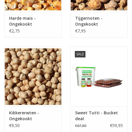
Partikels & Pellets
Harde mais -
Tijgernoten -
Ongekookt
Ongekookt
Nieuws
€2,75
€7,95
SALE
Kikkererwten -
Sweet Tutti - Bucket
Ongekookt
deal
€9,50
€59,95
€67,80