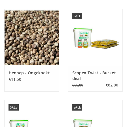
SALE
Hennep - Ongekookt
Scopex Twist - Bucket
deal
€11,50
€62,80
€69,80
SALE
SALE