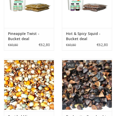
Pineapple Twist -
Hot & Spicy Squid -
Bucket deal
Bucket deal
€62,80
€62,80
€69,80
€69,80
SALE