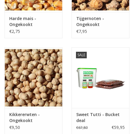
Partikels & Pellets
Harde mais -
Tijgernoten -
Ongekookt
Ongekookt
Nieuws
€2,75
€7,95
SALE
Kikkererwten -
Sweet Tutti - Bucket
Ongekookt
deal
€9,50
€59,95
€67,80