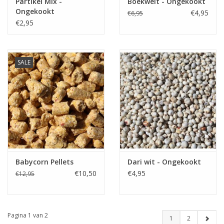
Partikel Mix -
Boekweit - Ongekookt
Ongekookt
€4,95
€6,95
€2,95
SALE
Babycorn Pellets
Dari wit - Ongekookt
€10,50
€4,95
€12,95
Pagina 1 van 2
1
2