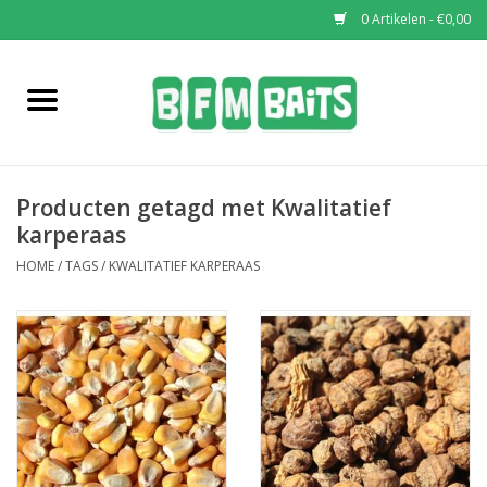
0 Artikelen - €0,00
Home
Boilies
Producten getagd met Kwalitatief
Pop-Ups
karperaas
HOME
/
TAGS
/
KWALITATIEF KARPERAAS
Wafters
Soaks & Dips
Bucket Deals
Bulk Deals