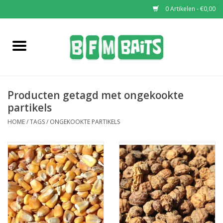
0 Artikelen - €0,00
Home
Boilies
Producten getagd met ongekookte
Pop-Ups
partikels
HOME
/
TAGS
/
ONGEKOOKTE PARTIKELS
Wafters
Soaks & Dips
Bucket Deals
Bulk Deals