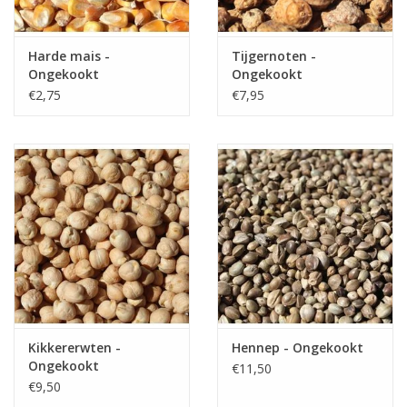
Partikels & Pellets
Harde mais -
Tijgernoten -
Ongekookt
Ongekookt
Nieuws
€2,75
€7,95
Kikkererwten -
Hennep - Ongekookt
Ongekookt
€11,50
€9,50