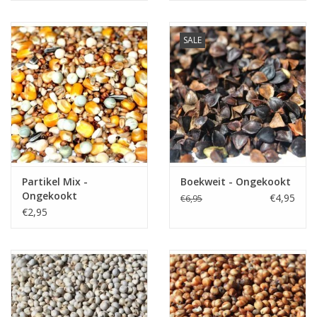
SALE
Partikel Mix -
Boekweit - Ongekookt
Ongekookt
€4,95
€6,95
€2,95