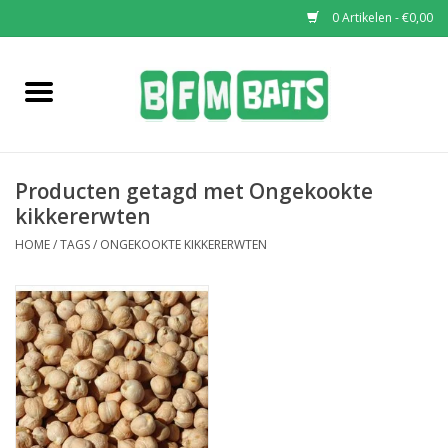
0 Artikelen - €0,00
Home
Boilies
Producten getagd met Ongekookte
Pop-Ups
kikkererwten
HOME
/
TAGS
/
ONGEKOOKTE KIKKERERWTEN
Wafters
Soaks & Dips
Bucket Deals
Bulk Deals