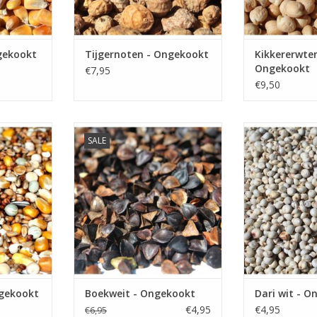
gekookt
Tijgernoten - Ongekookt
Kikkererwten
Ongekookt
€7,95
€9,50
SALE
s werkt snel
Boekweit - Ongekookt
Dari wit 
 van een
TOEVOEGEN AAN WINKELWAGEN
TOEVOEGEN AA
oed te
e partikels
NKELWAGEN
ngekookt
Boekweit - Ongekookt
Dari wit - 
€4,95
€4,95
€6,95