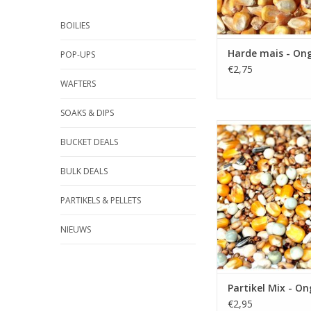
BOILIES
Harde mais - On
POP-UPS
€2,75
WAFTERS
SOAKS & DIPS
BUCKET DEALS
Deze mix aan partikel
bij het opstarten
voersessie en g
BULK DEALS
combineren met ander
of boilies.
PARTIKELS & PELLETS
TOEVOEGEN AAN WI
NIEUWS
Partikel Mix - O
€2,95