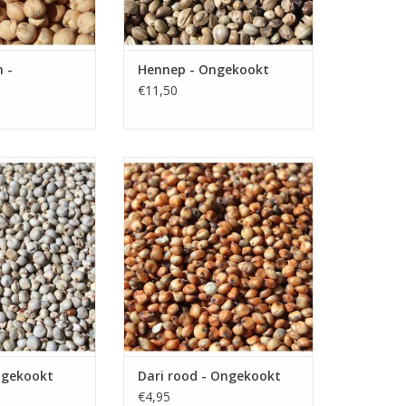
 -
Hennep - Ongekookt
€11,50
- Ongekookt
Dari rood - Ongekookt
N WINKELWAGEN
TOEVOEGEN AAN WINKELWAGEN
Ongekookt
Dari rood - Ongekookt
€4,95