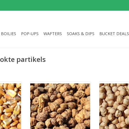
BOILIES
POP-UPS
WAFTERS
SOAKS & DIPS
BUCKET DEALS
kte partikels
t opstarten
Eenmaal geproefd kan de karper
Kikkererwte
en goed te
bijna niet van de tijgernoten
TOEVOEGEN AA
e partikels
afblijven!
TOEVOEGEN AAN WINKELWAGEN
NKELWAGEN