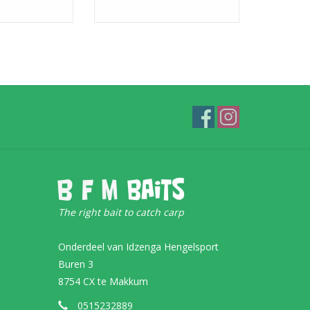
The right bait to catch carp
Onderdeel van Idzenga Hengelsport
Buren 3
8754 CX te Makkum
0515232889