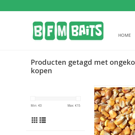
HOME
Producten getagd met ongekoo
kopen
Mais werkt snel bij he
van een voersessie 
Min: €
0
Max: €
15
combineren met ander
of boilies.
TOEVOEGEN AAN WI