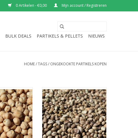
0 Artikelen - €0,00
Mijn account / Registreren
BULK DEALS
PARTIKELS & PELLETS
NIEUWS
HOME
/
TAGS
/
ONGEKOOKTE PARTIKELS KOPEN
n - Ongekookt
Hennep is goed te combineren
met tijgernoten en/of dari en
N WINKELWAGEN
boekweit.
TOEVOEGEN AAN WINKELWAGEN