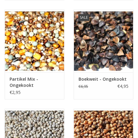
SALE
Partikel Mix -
Boekweit - Ongekookt
Ongekookt
€4,95
€6,95
€2,95