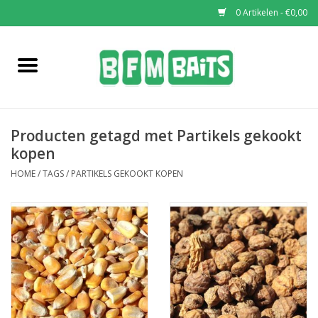
0 Artikelen - €0,00
Home
Boilies
Producten getagd met Partikels gekookt
Pop-Ups
kopen
HOME
/
TAGS
/
PARTIKELS GEKOOKT KOPEN
Wafters
Soaks & Dips
Bucket Deals
Bulk Deals