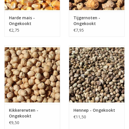
Partikels & Pellets
Harde mais -
Tijgernoten -
Ongekookt
Ongekookt
Nieuws
€2,75
€7,95
Kikkererwten -
Hennep - Ongekookt
Ongekookt
€11,50
€9,50