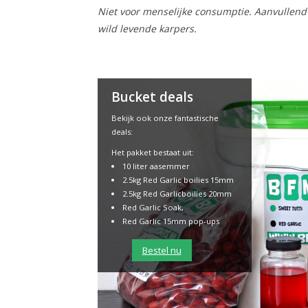
Niet voor menselijke consumptie. Aanvullend 
wild levende karpers.
Bucket deals
Bekijk ook onze fantastische
deals:
Het pakket bestaat uit:
10 liter aasemmer
2.5kg Red Garlic boilies 15mm
2.5kg Red Garlicboilies 20mm
Red Garlic Soak,
Red Garlic 15mm pop-ups
Bestel nu