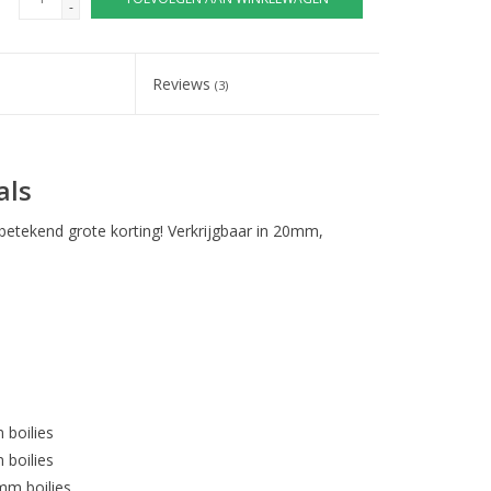
-
Reviews
(3)
als
 betekend grote korting! Verkrijgbaar in 20mm,
boilies
boilies
mm boilies