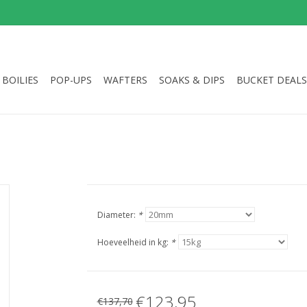
BOILIES
POP-UPS
WAFTERS
SOAKS & DIPS
BUCKET DEALS
Diameter:
*
Hoeveelheid in kg:
*
€123,95
€137,70