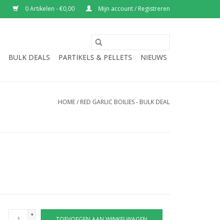
0 Artikelen - €0,00
Mijn account / Registreren
BULK DEALS
PARTIKELS & PELLETS
NIEUWS
HOME
/
RED GARLIC BOILIES - BULK DEAL
+
TOEVOEGEN AAN WINKELWAGEN