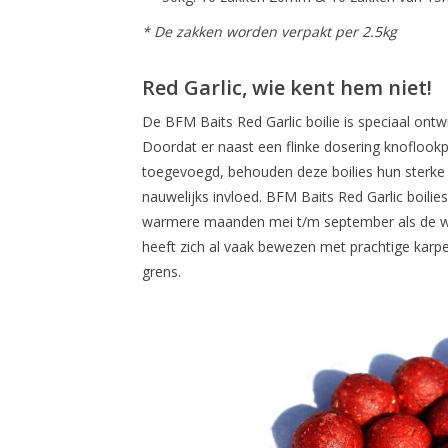
* De zakken worden verpakt per 2.5kg
Red Garlic, wie kent hem niet!
De BFM Baits Red Garlic boilie is speciaal on
Doordat er naast een flinke dosering knoflook
toegevoegd, behouden deze boilies hun sterk
nauwelijks invloed. BFM Baits Red Garlic boilies 
warmere maanden mei t/m september als de wa
heeft zich al vaak bewezen met prachtige karper
grens.