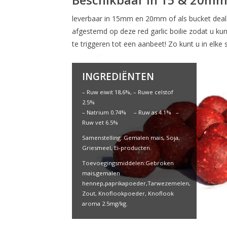
leverbaar in 15mm en 20mm of als bucket deal
afgestemd op deze red garlic boilie zodat u k
te triggeren tot een aanbeet! Zo kunt u in elke s
INGREDIËNTEN
– Ruw eiwit 18,6%, – Ruwe celstof
2.5%
– Natrium 0.74% – Ruw as 4.1% –
Ruw vet 6.5%
Samenstelling: Gemalen mais, Soja,
Griesmeel, Ei-producten.
Toevoegingsmiddelen:Gebroken
mais,gemalen
hennep,paprikapoeder,Tarwezemelen,
Zout, Knoflookpoeder, Knoflook
aroma 2.5mg/kg.