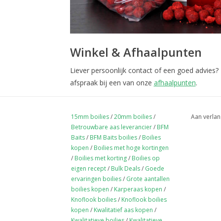
Winkel & Afhaalpunten
Liever persoonlijk contact of een goed advies?
afspraak bij een van onze
afhaalpunten
.
15mm boilies
/
20mm boilies
/
Aan verlan
Betrouwbare aas leverancier
/
BFM
Baits
/
BFM Baits boilies
/
Boilies
kopen
/
Boilies met hoge kortingen
/
Boilies met korting
/
Boilies op
eigen recept
/
Bulk Deals
/
Goede
ervaringen boilies
/
Grote aantallen
boilies kopen
/
Karperaas kopen
/
Knoflook boilies
/
Knoflook boilies
kopen
/
Kwalitatief aas kopen
/
Kwalitatieve boilies
/
Kwalitatieve