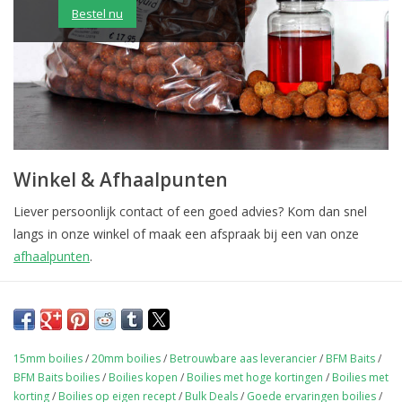
Bestel nu
Winkel & Afhaalpunten
Liever persoonlijk contact of een goed advies? Kom dan snel
langs in onze winkel of maak een afspraak bij een van onze
afhaalpunten
.
15mm boilies
/
20mm boilies
/
Betrouwbare aas leverancier
/
BFM Baits
/
BFM Baits boilies
/
Boilies kopen
/
Boilies met hoge kortingen
/
Boilies met
korting
/
Boilies op eigen recept
/
Bulk Deals
/
Goede ervaringen boilies
/