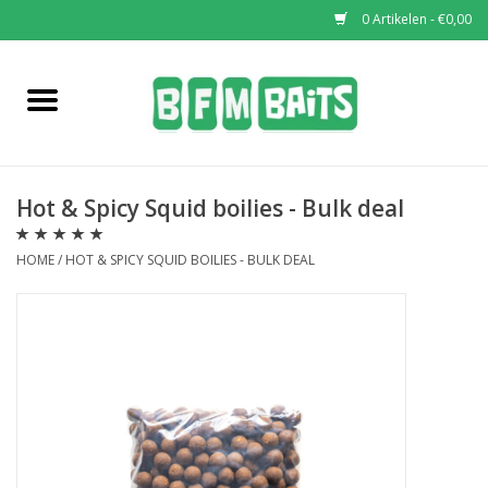
0 Artikelen - €0,00
Home
Boilies
Hot & Spicy Squid boilies - Bulk deal
Pop-Ups
HOME
/
HOT & SPICY SQUID BOILIES - BULK DEAL
Wafters
Soaks & Dips
Bucket Deals
Bulk Deals