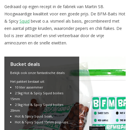
Gedraaid op eigen recept in de fabriek van Martin SB.
Hoogwaardige kwaliteit voor een goede prijs. De BFM-Baits Hot
& Spicy
Squid
bevat o.a. vismeel als basis, gecombineerd met
een aantal pittige kruiden, waaronder pepers en chili flakes. De
bol is zeer attractief en snel verteerbaar door de vrije
aminozuren en de snelle eiwitten.
Bucket deals
Bekijk ook onze fantastische deals:
Het pakket bestaat uit:
10 liter aasemmer
2.5kg Hot & Spicy Squid boilies
15mm
2.5kg Hot & Spicy Squid boilies
20mm
Hot & Spicy Squid Soak,
Hot & Spicy Squid 15mm pop-ups