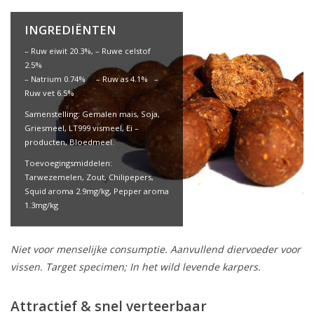
INGREDIËNTEN
– Ruw eiwit 20.3%, – Ruwe celstof
2.5%
– Natrium 0.74% – Ruw as 4.1% –
Ruw vet 6.5%
Samenstelling: Gemalen mais, Soja,
Griesmeel, LT999 vismeel, Ei –
producten, Bloedmeel.
Toevoegingsmiddelen:
Tarwezemelen, Zout, Chilipepers,
Squid aroma 2.9mg/kg, Pepper aroma
1.3mg/kg
Niet voor menselijke consumptie. Aanvullend diervoeder voor
vissen. Target specimen; In het wild levende karpers.
Attractief & snel verteerbaar