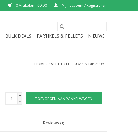
0 Artikelen - €0,00
Mijn account / Registreren
BULK DEALS
PARTIKELS & PELLETS
NIEUWS
HOME
/
SWEET TUTTI – SOAK & DIP 200ML
+
TOEVOEGEN AAN WINKELWAGEN
-
Reviews
(1)