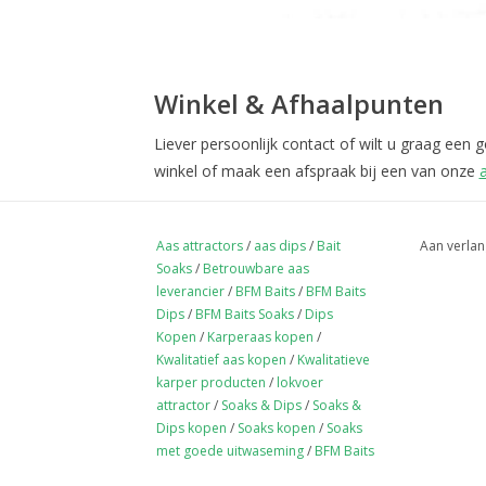
Winkel & Afhaalpunten
Liever persoonlijk contact of wilt u graag een
winkel of maak een afspraak bij een van onze
Aas attractors
/
aas dips
/
Bait
Aan verlan
Soaks
/
Betrouwbare aas
leverancier
/
BFM Baits
/
BFM Baits
Dips
/
BFM Baits Soaks
/
Dips
Kopen
/
Karperaas kopen
/
Kwalitatief aas kopen
/
Kwalitatieve
karper producten
/
lokvoer
attractor
/
Soaks & Dips
/
Soaks &
Dips kopen
/
Soaks kopen
/
Soaks
met goede uitwaseming
/
BFM Baits