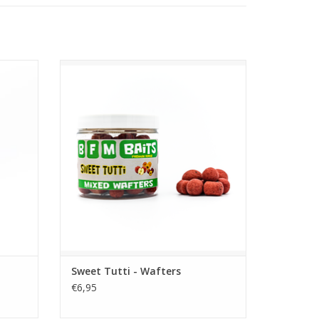
l 1 van
Sweet Tutti wafters zijn uitgebalanceerde
edraaid
haak aasjes, geleverd in een mix van
14mm,dumbell, en20mm.
GEN
TOEVOEGEN AAN WINKELWAGEN
Sweet Tutti - Wafters
€6,95