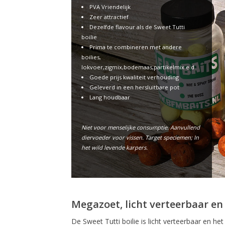
PVA Vriendelijk
Zeer attractief
Dezelfde flavour als de Sweet Tutti
boilie
Prima te combineren met andere
boilies,
lokvoer,zigmix,bodemaas,partikelmix e.d
Goede prijs kwaliteit verhouding
Geleverd in een hersluitbare pot
Lang houdbaar
Niet voor menselijke consumptie. Aanvullend
diervoeder voor vissen. Target speciemen; In
het wild levende karpers.
Megazoet, licht verteerbaar en
De Sweet Tutti boilie is licht verteerbaar en het