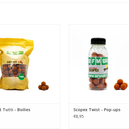
e BFM Baits Sweet Tutti boilies zijn
Fluo oranje popups, misschien we
ate geschikt voor het karpervissen
de meest populaire kleuren nu g
 afgesloten wateren en vijvers.
met een scopex flavour.
EVOEGEN AAN WINKELWAGEN
TOEVOEGEN AAN WINKELWA
 Tutti - Boilies
Scopex Twist - Pop-ups
€8,95