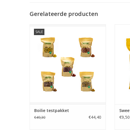
Gerelateerde producten
SALE
Het BFM Baits Boilie testpakket bestaande
De zoet
uit 5 soorten / smaken (5kg) van de
uiterm
bewezen BFM Baits range. Best For More!
op
TOEVOEGEN AAN WINKELWAGEN
TO
Boilie testpakket
Sweet
€44,40
€9,50
€49,30