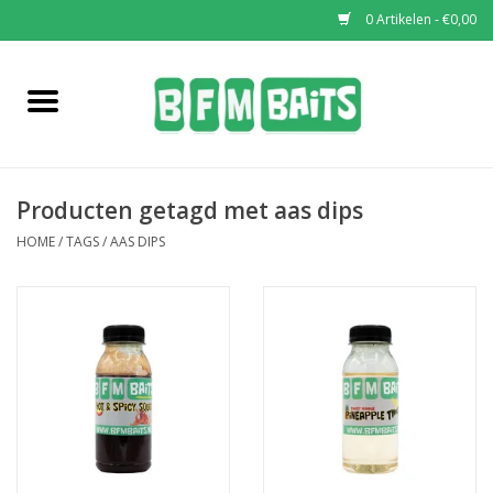
0 Artikelen - €0,00
Home
Boilies
Producten getagd met aas dips
Pop-Ups
HOME
/
TAGS
/
AAS DIPS
Wafters
Soaks & Dips
Bucket Deals
Bulk Deals