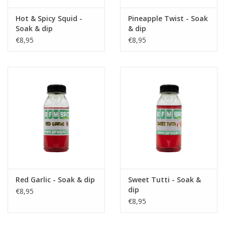
Hot & Spicy Squid -
Pineapple Twist - Soak
Partikels & Pellets
Soak & dip
& dip
€8,95
€8,95
Nieuws
Red Garlic - Soak & dip
Sweet Tutti - Soak &
dip
€8,95
€8,95