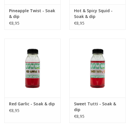
Pineapple Twist - Soak
Hot & Spicy Squid -
Partikels & Pellets
& dip
Soak & dip
€8,95
€8,95
Nieuws
Red Garlic - Soak & dip
Sweet Tutti - Soak &
dip
€8,95
€8,95