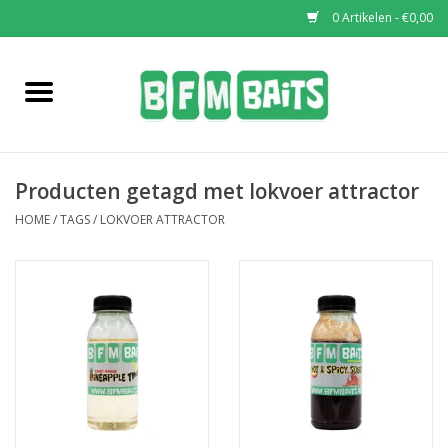
0 Artikelen - €0,00
Home
Boilies
Producten getagd met lokvoer attractor
Pop-Ups
HOME
/
TAGS
/
LOKVOER ATTRACTOR
Wafters
Soaks & Dips
Bucket Deals
Bulk Deals