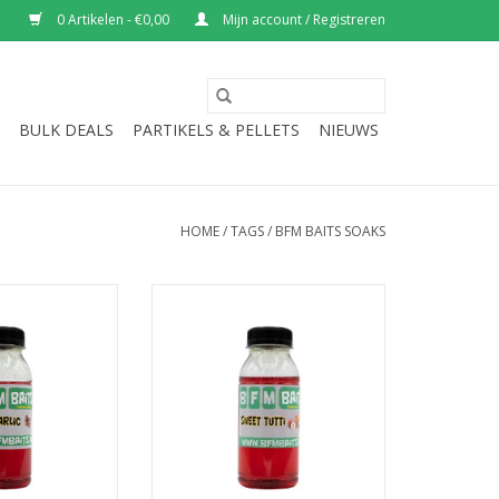
0 Artikelen - €0,00
Mijn account / Registreren
BULK DEALS
PARTIKELS & PELLETS
NIEUWS
HOME
/
TAGS
/
BFM BAITS SOAKS
oak, door het
Sweet Tutti Dip, perfect om uw
 verwerkt in deze
haak aas extra attractie mee te
hte stinker.
geven.
N WINKELWAGEN
TOEVOEGEN AAN WINKELWAGEN