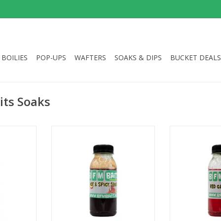
BOILIES
POP-UPS
WAFTERS
SOAKS & DIPS
BUCKET DEALS
its Soaks
Hot en Spicy Squid dip, dip uw
aas 5 minuten voor een snellere
soak/dip,
Red Garlic s
attractie onder water.
l.
knoflook extract
dip een ec
TOEVOEGEN AAN WINKELWAGEN
NKELWAGEN
TOEVOEGEN AA