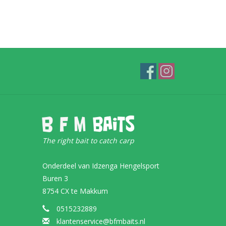
The right bait to catch carp
Onderdeel van Idzenga Hengelsport
Buren 3
8754 CX te Makkum
0515232889
klantenservice@bfmbaits.nl