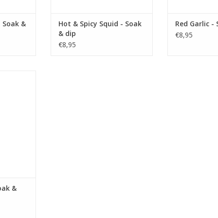
- Soak &
Hot & Spicy Squid - Soak
Red Garlic -
& dip
€8,95
€8,95
opex dip is
terzuur
NKELWAGEN
oak &