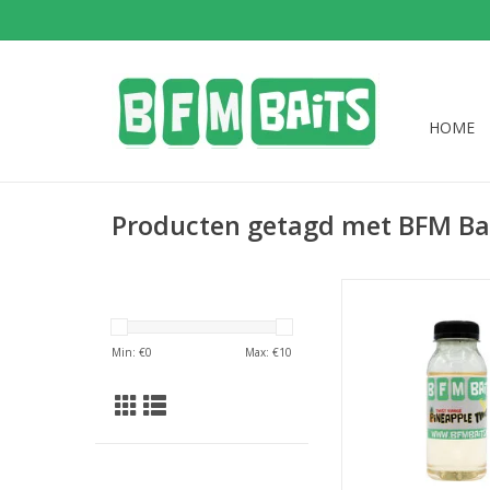
HOME
Producten getagd met BFM Ba
De Pineapple Twist 
inhoud 200m
Min: €
0
Max: €
10
TOEVOEGEN AAN WI