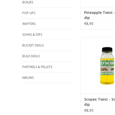
BOILIES
Pineapple Twist 
POP-UPS
dip
€8,95
WAFTERS
SOAKS & DIPS
BUCKET DEALS
In deze mierzoete Sc
ook een beetje bo
verwerkt.
BULK DEALS
TOEVOEGEN AAN WI
PARTIKELS & PELLETS
NIEUWS
Scopex Twist - S
dip
€8,95