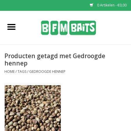
0 Artikelen - €0,00
Home
Boilies
Producten getagd met Gedroogde
Pop-Ups
hennep
HOME
/
TAGS
/
GEDROOGDE HENNEP
Wafters
Soaks & Dips
Bucket Deals
Bulk Deals