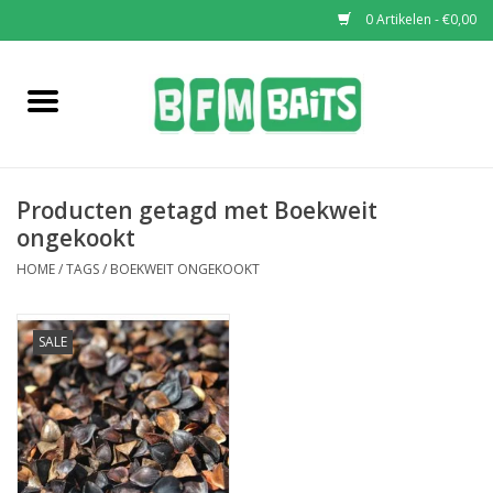
0 Artikelen - €0,00
Home
Boilies
Producten getagd met Boekweit
Pop-Ups
ongekookt
HOME
/
TAGS
/
BOEKWEIT ONGEKOOKT
Wafters
SALE
Soaks & Dips
Bucket Deals
Bulk Deals