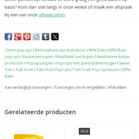
basis? Kom dan snel langs in onze winkel of maak een afspraak
bij een van onze
afhaalpunten
.
15mm pop-ups
/
Betrouwbare aas leverancier
/
BFM Baits
/
BFM Baits
pop-ups
/
Karperaas kopen
/
Kwalitatief aas kopen
/
Kwalitatieve karper
producten
/
Pop-ups kopen
/
Pop-Ups met goed drijfvermogen
/
Sweet
Tutti
/
Tutti Frutti
/
Tutti Frutti Pop-Ups
/
Tutti Frutti Pop-Ups kopen
/
BFM
Baits
Aan verlanglijst toevoegen
/
Toevoegen om te vergelijken
/
Afdrukken
Gerelateerde producten
SALE