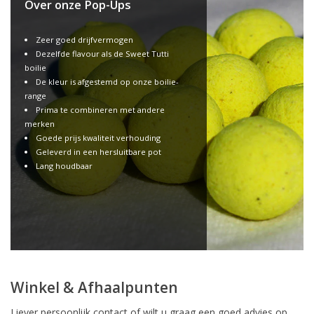
Over onze Pop-Ups
Zeer goed drijfvermogen
Dezelfde flavour als de Sweet Tutti
boilie
De kleur is afgestemd op onze boilie-
range
Prima te combineren met andere
merken
Goede prijs kwaliteit verhouding
Geleverd in een hersluitbare pot
Lang houdbaar
Winkel & Afhaalpunten
Liever persoonlijk contact of wilt u graag een goed advies op