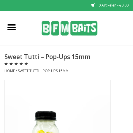
0 Artikelen - €0,00
Home
Boilies
Sweet Tutti – Pop-Ups 15mm
Pop-Ups
HOME
/
SWEET TUTTI – POP-UPS 15MM
Wafters
Soaks & Dips
Bucket Deals
Bulk Deals