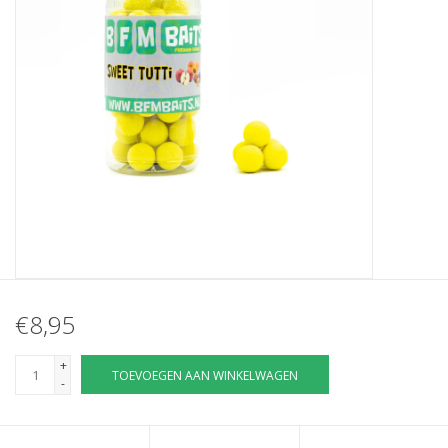
Partikels & Pellets
Nieuws
€8,95
+
TOEVOEGEN AAN WINKELWAGEN
-