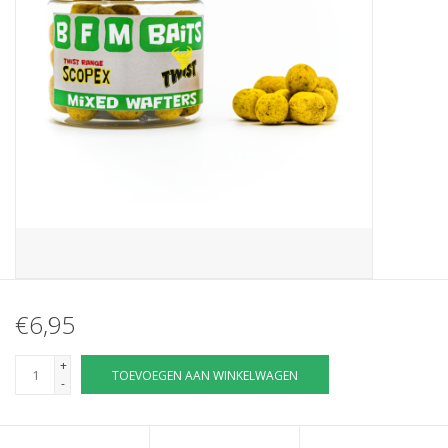
Partikels & Pellets
Nieuws
€6,95
+
TOEVOEGEN AAN WINKELWAGEN
-