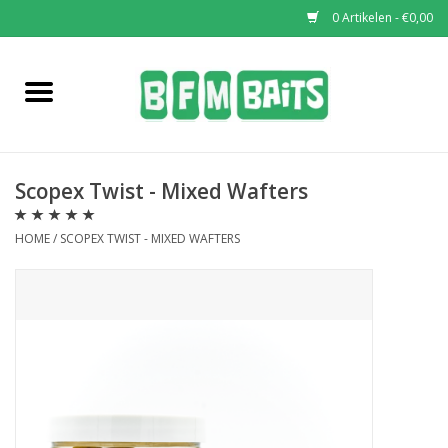
0 Artikelen - €0,00
Home
Boilies
Scopex Twist - Mixed Wafters
Pop-Ups
HOME
/
SCOPEX TWIST - MIXED WAFTERS
Wafters
Soaks & Dips
Bucket Deals
Bulk Deals