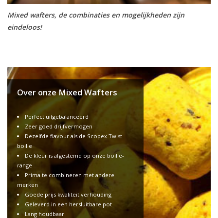
Mixed wafters, de combinaties en mogelijkheden zijn
eindeloos!
Over onze Mixed Wafters
Perfect uitgebalanceerd
Zeer goed drijfvermogen
Dezelfde flavour als de Scopex Twist
boilie
De kleur is afgestemd op onze boilie-
range
Prima te combineren met andere
merken
Goede prijs kwaliteit verhouding
Geleverd in een hersluitbare pot
Lang houdbaar