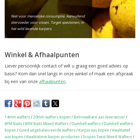
Niet voor menselijke consumptie. Aanvullend
diervoeder voor vissen. Target speciemen; In
het wild levende karpers.
Winkel & Afhaalpunten
Liever persoonlijk contact of wilt u graag een goed advies op
basis? Kom dan snel langs in onze winkel of maak een afspraak
bij een van onze
afhaalpunten
.
14mm wafters
/
20mm wafters kopen
/
Betrouwbare aas leverancier
/
BFM Baits
/
BFM Baits Mixed Wafters
/
Dumbell wafters
/
Dumbell wafters
kopen
/
Goed uitgebalanceerde wafters
/
Karperaas kopen
/
Kwalitatief
aas kopen
/
Kwalitatieve karper producten
/
Scopex Twist Mixed Wafters
/