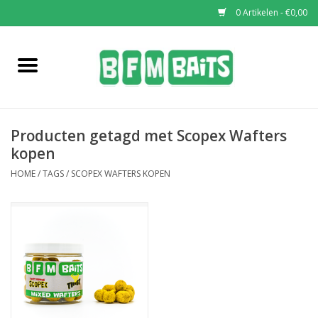
0 Artikelen - €0,00
Home
Boilies
Producten getagd met Scopex Wafters
Pop-Ups
kopen
HOME
/
TAGS
/
SCOPEX WAFTERS KOPEN
Wafters
Soaks & Dips
Bucket Deals
Bulk Deals