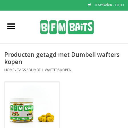
0 Artikelen - €0,00
Home
Boilies
Producten getagd met Dumbell wafters
Pop-Ups
kopen
HOME
/
TAGS
/
DUMBELL WAFTERS KOPEN
Wafters
Soaks & Dips
Bucket Deals
Bulk Deals