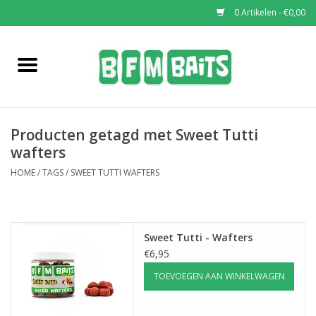
0 Artikelen - €0,00
Home
Boilies
Producten getagd met Sweet Tutti
Pop-Ups
wafters
HOME
/
TAGS
/
SWEET TUTTI WAFTERS
Wafters
Soaks & Dips
Sweet Tutti - Wafters
€6,95
Bucket Deals
TOEVOEGEN AAN WINKELWAGEN
Bulk Deals