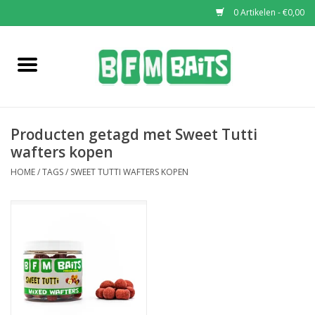
0 Artikelen - €0,00
Home
Boilies
Producten getagd met Sweet Tutti
Pop-Ups
wafters kopen
HOME
/
TAGS
/
SWEET TUTTI WAFTERS KOPEN
Wafters
Soaks & Dips
Bucket Deals
Bulk Deals