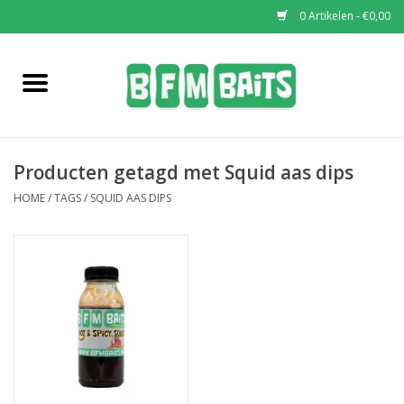
0 Artikelen - €0,00
Home
Boilies
Producten getagd met Squid aas dips
Pop-Ups
HOME
/
TAGS
/
SQUID AAS DIPS
Wafters
Soaks & Dips
Bucket Deals
Bulk Deals