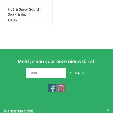
Hot & Spicy Squid -
Partikels & Pellets
Soak & dip
€8,95
Nieuws
Meld je aan voor onze nieuwsbrief:
ABONNEER
Klantenservice