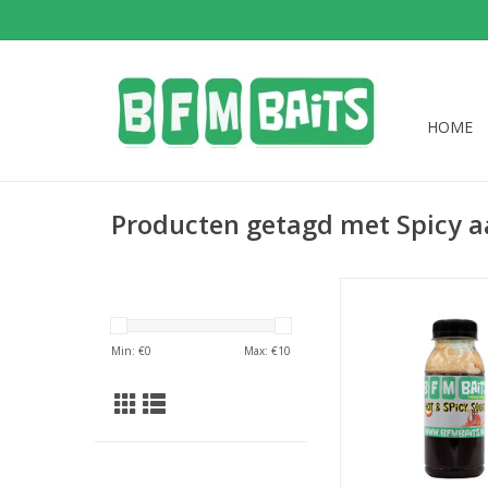
HOME
Producten getagd met Spicy a
Hot en Spicy Squid d
aas 5 minuten voor e
attractie onder 
Min: €
0
Max: €
10
TOEVOEGEN AAN WI