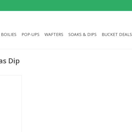
BOILIES
POP-UPS
WAFTERS
SOAKS & DIPS
BUCKET DEALS
as Dip
ip, dip uw
en snellere
water.
NKELWAGEN