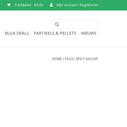
0 Artikelen - €0,00
Mijn account / Registreren
BULK DEALS
PARTIKELS & PELLETS
NIEUWS
HOME
/
TAGS
/
SPICY AAS DIP