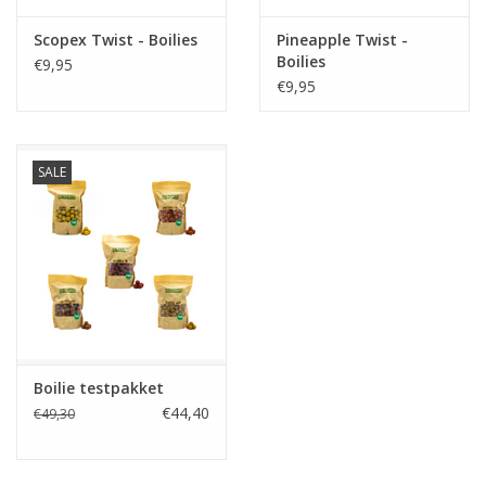
Scopex Twist - Boilies
Pineapple Twist -
Partikels & Pellets
Boilies
€9,95
€9,95
Nieuws
SALE
Boilie testpakket
€44,40
€49,30