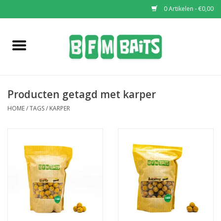
0 Artikelen - €0,00
Home
Boilies
Producten getagd met karper
Pop-Ups
HOME
/
TAGS
/
KARPER
Wafters
Soaks & Dips
Bucket Deals
Bulk Deals