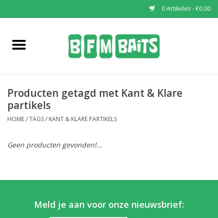
0 Artikelen - €0,00
Home
Boilies
Producten getagd met Kant & Klare
Pop-Ups
partikels
HOME
/
TAGS
/
KANT & KLARE PARTIKELS
Wafters
Geen producten gevonden!...
Soaks & Dips
Bucket Deals
Meld je aan voor onze nieuwsbrief:
Bulk Deals