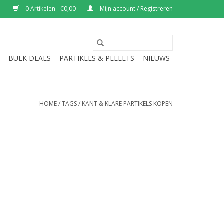
0 Artikelen - €0,00
Mijn account / Registreren
BULK DEALS
PARTIKELS & PELLETS
NIEUWS
HOME
/
TAGS
/
KANT & KLARE PARTIKELS KOPEN