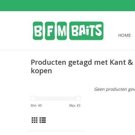
HOME
Producten getagd met Kant & K
kopen
Geen producten gev
Min: €
0
Max: €
5