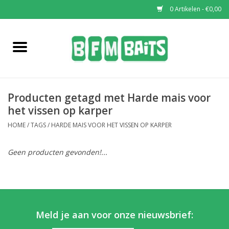
0 Artikelen - €0,00
Home
Boilies
Producten getagd met Harde mais voor
Pop-Ups
het vissen op karper
HOME
/
TAGS
/
HARDE MAIS VOOR HET VISSEN OP KARPER
Wafters
Geen producten gevonden!...
Soaks & Dips
Bucket Deals
Meld je aan voor onze nieuwsbrief:
Bulk Deals