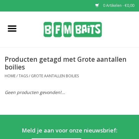
0 Artikelen - €0,00
Home
Boilies
Producten getagd met Grote aantallen
Pop-Ups
boilies
HOME
/
TAGS
/
GROTE AANTALLEN BOILIES
Wafters
Geen producten gevonden!...
Soaks & Dips
Bucket Deals
Meld je aan voor onze nieuwsbrief:
Bulk Deals