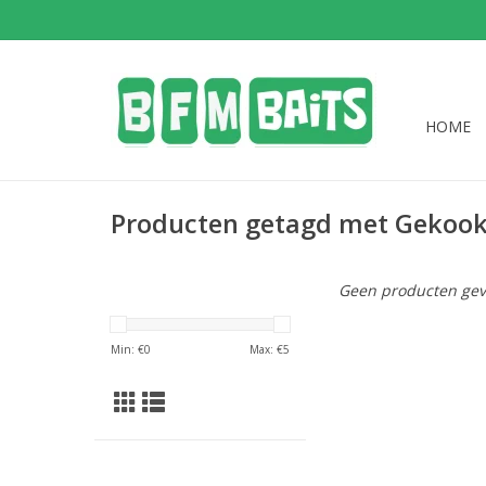
HOME
Producten getagd met Gekookt
Geen producten gev
Min: €
0
Max: €
5