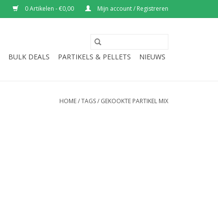
0 Artikelen - €0,00
Mijn account / Registreren
BULK DEALS
PARTIKELS & PELLETS
NIEUWS
HOME
/
TAGS
/
GEKOOKTE PARTIKEL MIX