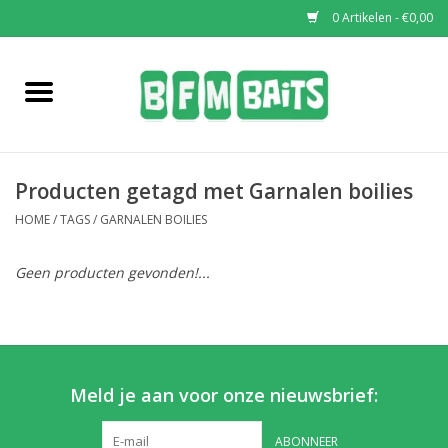
0 Artikelen - €0,00
Home
Boilies
Producten getagd met Garnalen boilies
Pop-Ups
HOME
/
TAGS
/
GARNALEN BOILIES
Wafters
Geen producten gevonden!...
Soaks & Dips
Bucket Deals
Meld je aan voor onze nieuwsbrief:
Bulk Deals
ABONNEER