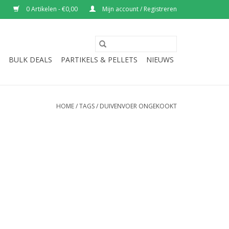
0 Artikelen - €0,00
Mijn account / Registreren
BULK DEALS
PARTIKELS & PELLETS
NIEUWS
HOME
/
TAGS
/
DUIVENVOER ONGEKOOKT