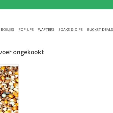
BOILIES
POP-UPS
WAFTERS
SOAKS & DIPS
BUCKET DEALS
voer ongekookt
s werkt snel
 van een
oed te
e partikels
NKELWAGEN