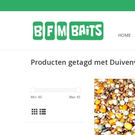
HOME
Producten getagd met Duiven
Deze mix aan partikel
bij het opstarten
Min: €
0
Max: €
5
voersessie en g
combineren met ander
of boilies.
TOEVOEGEN AAN WI