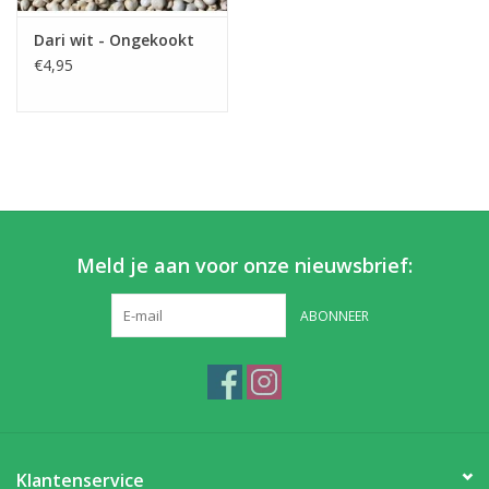
Dari wit - Ongekookt
Partikels & Pellets
€4,95
Nieuws
Meld je aan voor onze nieuwsbrief:
ABONNEER
Klantenservice