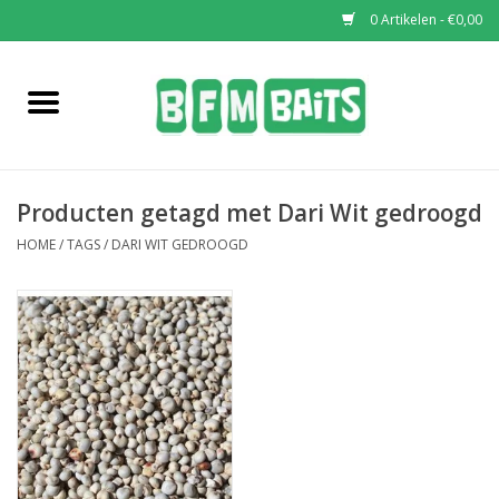
0 Artikelen - €0,00
Home
Boilies
Producten getagd met Dari Wit gedroogd
Pop-Ups
HOME
/
TAGS
/
DARI WIT GEDROOGD
Wafters
Soaks & Dips
Bucket Deals
Bulk Deals