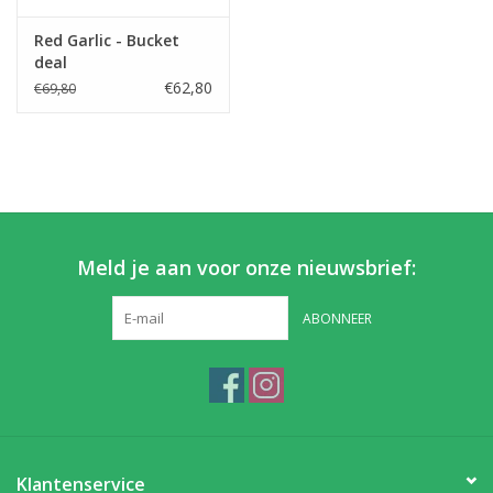
Red Garlic - Bucket
Partikels & Pellets
deal
€62,80
€69,80
Nieuws
Meld je aan voor onze nieuwsbrief:
ABONNEER
Klantenservice