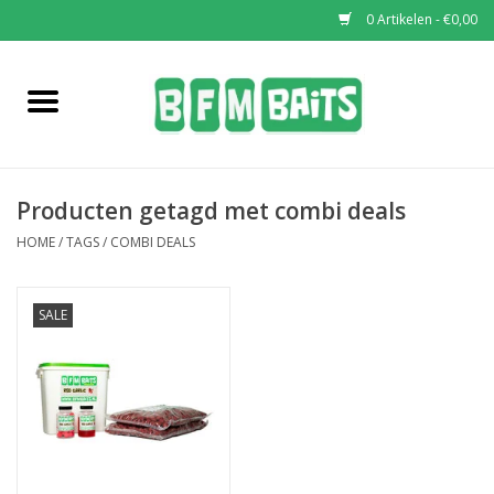
0 Artikelen - €0,00
Home
Boilies
Producten getagd met combi deals
Pop-Ups
HOME
/
TAGS
/
COMBI DEALS
Wafters
SALE
Soaks & Dips
Bucket Deals
Bulk Deals