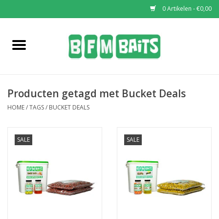
0 Artikelen - €0,00
Home
Boilies
Producten getagd met Bucket Deals
Pop-Ups
HOME
/
TAGS
/
BUCKET DEALS
Wafters
SALE
SALE
Soaks & Dips
Bucket Deals
Bulk Deals