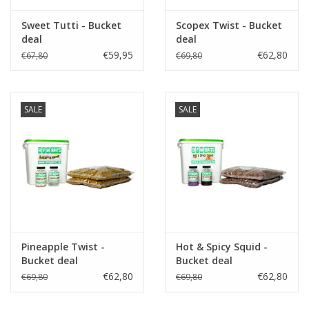
Sweet Tutti - Bucket
Scopex Twist - Bucket
Partikels & Pellets
deal
deal
€59,95
€62,80
€67,80
€69,80
Nieuws
SALE
SALE
Pineapple Twist -
Hot & Spicy Squid -
Bucket deal
Bucket deal
€62,80
€62,80
€69,80
€69,80