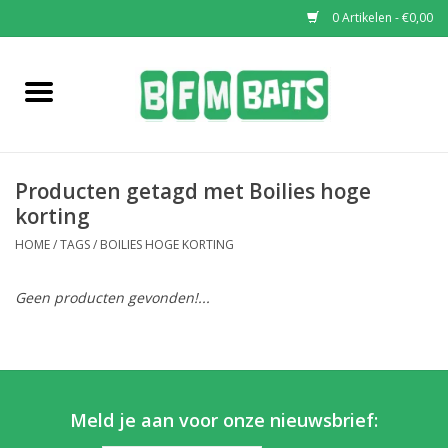
0 Artikelen - €0,00
Home
Boilies
Producten getagd met Boilies hoge
Pop-Ups
korting
HOME
/
TAGS
/
BOILIES HOGE KORTING
Wafters
Geen producten gevonden!...
Soaks & Dips
Bucket Deals
Meld je aan voor onze nieuwsbrief:
Bulk Deals